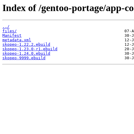
Index of /gentoo-portage/app-co
../
files/
Manifest
metadata.xml
skopeo-1.22.2.ebuild
skopeo-1.23.0-r1.ebuild
skopeo-1.24.0.ebuild
skopeo-9999.ebuild