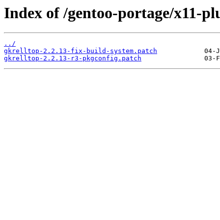
Index of /gentoo-portage/x11-plu
../
gkrelltop-2.2.13-fix-build-system.patch
gkrelltop-2.2.13-r3-pkgconfig.patch